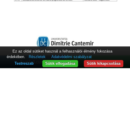
Ez az oldal sütiket használ a felhasználói élmény fokozása
érdekében.
Részletek
Adatvédelmi szabályzat
Információk diákoknak
Nyilvános információ
Sună Acum
WhatsApp
Testreszab
Sütik elfogadása
Sütik kikapcsolása
Hirdetőtábla
Honlaptérkép
Elérhetőségek
Adatvédelmi irányelvek
Felhasználási feltételek
Cookie-kra vonatkozó szabályzat
"Dimitrie Cantemir" University of Târgu Mureş
Copyright © 2026