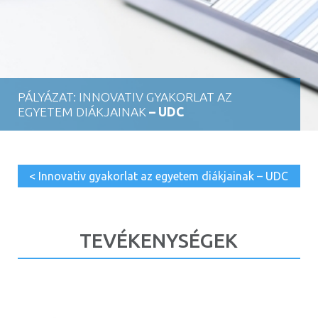
PÁLYÁZAT: INNOVATIV GYAKORLAT AZ
EGYETEM DIÁKJAINAK
– UDC
< Innovativ gyakorlat az egyetem diákjainak – UDC
TEVÉKENYSÉGEK