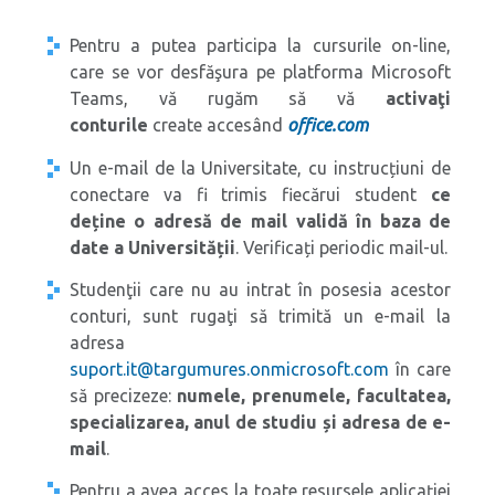
Pentru a putea participa la cursurile on-line,
care se vor desfăşura pe platforma Microsoft
Teams, vă rugăm să vă
activaţi
conturile
create accesând
office.com
Un e-mail de la Universitate, cu instrucțiuni de
conectare va fi trimis fiecărui student
ce
deține o adresă de mail validă în baza de
date a Universității
. Verificați periodic mail-ul.
Studenţii care nu au intrat în posesia acestor
conturi, sunt rugaţi să trimită un e-mail la
adresa
suport.it@targumures.onmicrosoft.com
în care
să precizeze:
numele, prenumele, facultatea,
specializarea, anul de studiu și adresa de e-
mail
.
Pentru a avea acces la toate resursele aplicaţiei