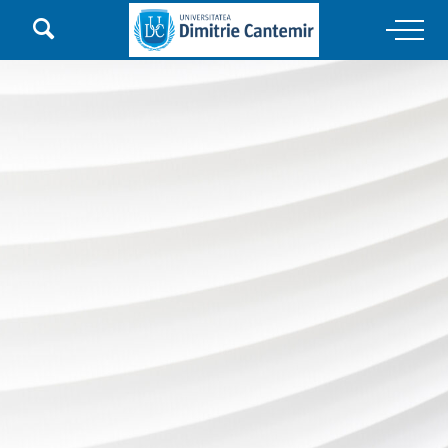

Main Navigation