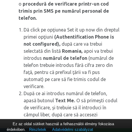
o
procedură de verificare printr-un cod
trimis prin SMS pe numărul personal de
telefon.
Dă click pe opţiunea Set it up now din dreptul
primei opţiuni
(Authentification Phone is
not configured),
după care va trebui
selectată din listă
Romania,
apoi va trebui
introdus
numărul de telefon
(numărul de
telefon trebuie introdus fără cifra zero din
faţă, pentru că prefixul ţării va fi pus
automat) pe care să fie trimis codul de
verificare.
După ce ai introdus numărul de telefon,
apasă butonul
Text Me.
O să primeşti codul
de verificare, și trebuie să il introduci în
câmpul liber, după care să accesezi
butonul
Verify,
după care
Finish.
Ez az oldal sütiket használ a felhasználói élmény fokozása
érdekében.
Részletek
Adatvédelmi szabályzat