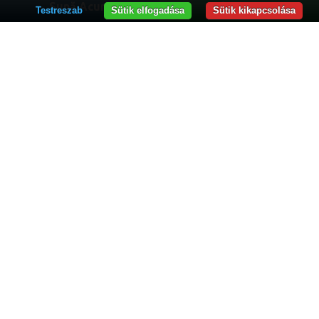
Sună Acum
WhatsApp
Testreszab
Sütik elfogadása
Sütik kikapcsolása
Vă dorim succes !
Információk diákoknak
Nyilvános információ
Hirdetőtábla
Honlaptérkép
Elérhetőségek
Adatvédelmi irányelvek
Felhasználási feltételek
Cookie-kra vonatkozó szabályzat