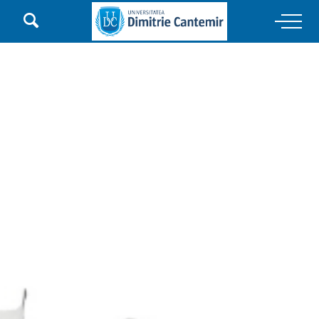

Main Navigation