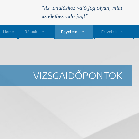
"Az tanuláshoz való jog olyan, mint
az élethez való jog!"
Main Navigation
Home
Rólunk
Egyetem
Felvételi
VIZSGAIDŐPONTOK