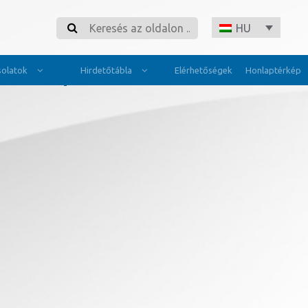
Search
HU
olatok
Hirdetőtábla
Elérhetőségek
Honlaptérkép