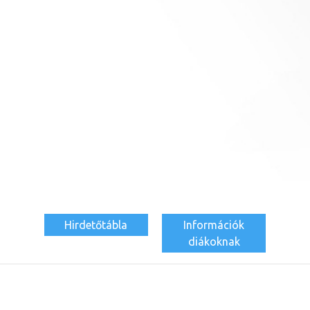
Hirdetőtábla
Információk
diákoknak