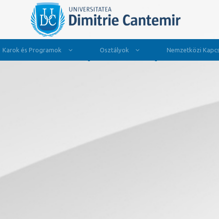
Karok és Programok
Osztályok
Nemzetközi Kapcs