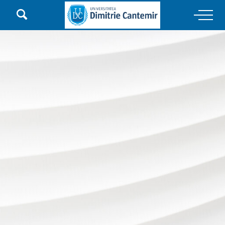

Main Navigation