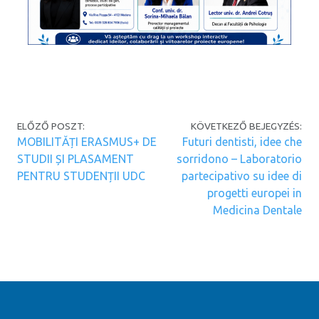
Post navigation
ELŐZŐ POSZT:
KÖVETKEZŐ BEJEGYZÉS:
MOBILITĂȚI ERASMUS+ DE
Futuri dentisti, idee che
STUDII ȘI PLASAMENT
sorridono – Laboratorio
PENTRU STUDENȚII UDC
partecipativo su idee di
progetti europei in
Medicina Dentale