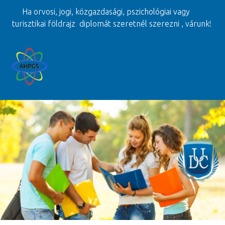
Ha orvosi, jogi, közgazdasági, pszichológiai vagy
turisztikai földrajz diplomát szeretnél szerezni , várunk!