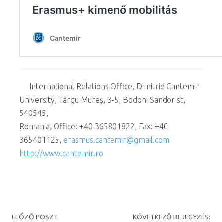
International Relations Office, Dimitrie Cantemir
University, Târgu Mureș, 3-5, Bodoni Sandor st,
540545,
Romania, Office: +40 365801822, Fax: +40
365401125,
erasmus.cantemir@gmail.com
http://www.cantemir.ro
Post navigation
ELŐZŐ POSZT:
KÖVETKEZŐ BEJEGYZÉS: