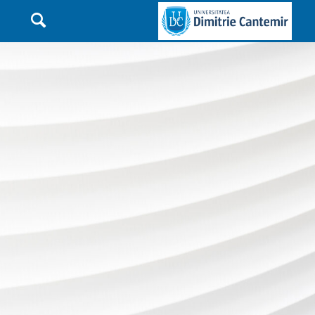

Main Navigation