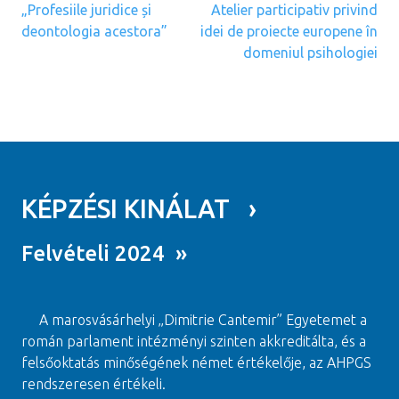
„Profesiile juridice și
Atelier participativ privind
deontologia acestora”
idei de proiecte europene în
domeniul psihologiei
KÉPZÉSI KINÁLAT ›
Felvételi 2024 »
A marosvásárhelyi „Dimitrie Cantemir” Egyetemet a
román parlament intézményi szinten akkreditálta, és a
felsőoktatás minőségének német értékelője, az AHPGS
rendszeresen értékeli.