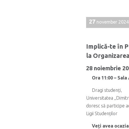
27
november 2024
Implică-te în 
la Organizarea
28 noiembrie 2
Ora 11:00 –
Sala 
Dragi studenți,
Universitatea „Dimitr
doresc să participe a
Ligii Studenților
Veți avea ocazia