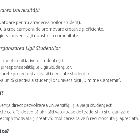
varea Universității
vatoare pentru atragerea noilor studenți.
 a crea campanii de promovare creative și eficiente.
nea universității noastre în comunitate.
Organizarea Ligii Studenților
 pentru inițiativele studențești.
și responsabilitățile Ligii Studenților.
rele proiecte și activități dedicate studenților.
unită și activă a studenților Universității „Dimitrie Cantemir”.
i?
uența direct dezvoltarea universității și a vieții studențești.
ecte care îți dezvoltă abilități valoroase de leadership și organizare.
 echipă motivată și creativă. Implicarea ta va fi recunoscută și apreciată.
ica?