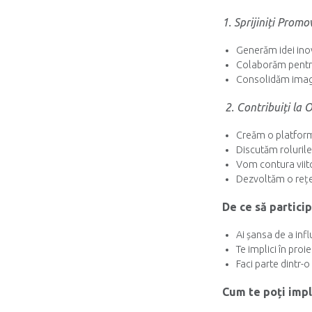
1. Sprijiniți Promo
Generăm idei ino
Colaborăm pentru
Consolidăm imagi
2. Contribuiți la 
Creăm o platformă
Discutăm rolurile 
Vom contura viitoa
Dezvoltăm o rețea 
De ce să particip
Ai șansa de a infl
Te implici în proi
Faci parte dintr-o
Cum te poți impl