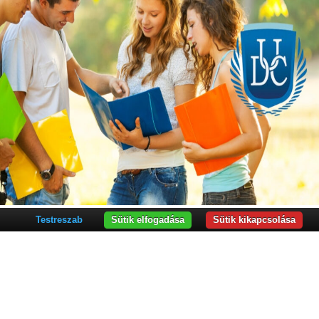
Testreszab
Sütik elfogadása
Sütik kikapcsolása
K ÉS PROGRAMOK
 Kar
ar