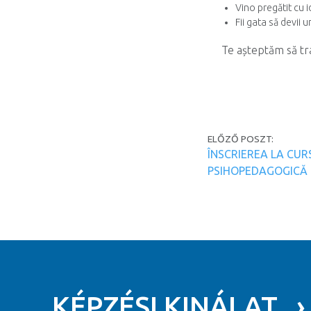
Vino pregătit cu i
Fii gata să devii u
Te așteptăm să tr
Post navi
ELŐZŐ POSZT:
ÎNSCRIEREA LA CUR
PSIHOPEDAGOGICĂ
KÉPZÉSI KINÁLAT ›