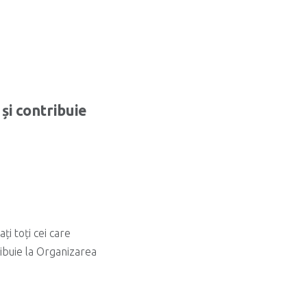
și contribuie
i toți cei care
ribuie la Organizarea