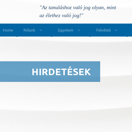
"Az tanuláshoz való jog olyan, mint
az élethez való jog!"
Main Navigation
Home
Rólunk
Egyetem
Felvételi
HIRDETÉSEK