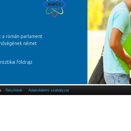
t a román parlament
 minőségének német
risztikai földrajz
n.
Részletek
Adatvédelmi szabályzat
EGYETEMI
KARO
Információk diákoknak
Orvosi
Nyilvános információ
Jogi K