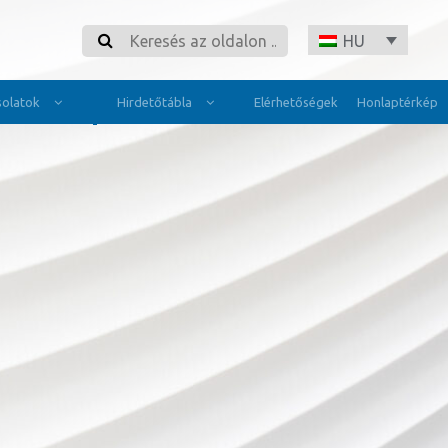
Search
HU
olatok
Hirdetőtábla
Elérhetőségek
Honlaptérkép