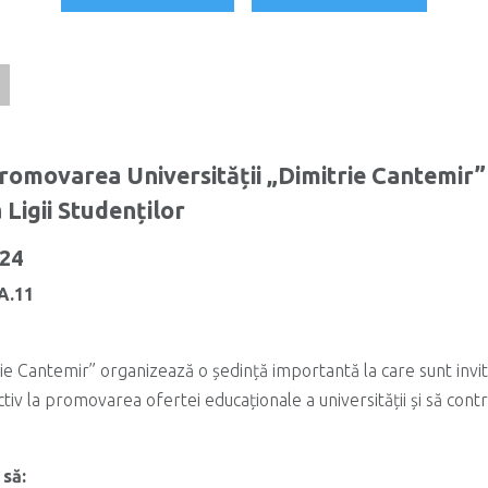
Promovarea Universității „Dimitrie Cantemir” 
 Ligii Studenților
024
A.11
ie Cantemir” organizează o ședință importantă la care sunt invitaț
ctiv la promovarea ofertei educaționale a universității și să cont
 să: