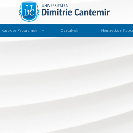
Karok és Programok
Osztályok
Nemzetközi Kapcs