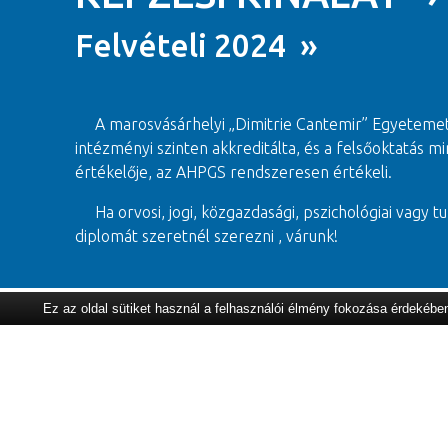
Felvételi 2024 »
A marosvásárhelyi „Dimitrie Cantemir” Egyeteme
intézményi szinten akkreditálta, és a felsőoktatás
értékelője, az AHPGS rendszeresen értékeli.
Ha orvosi, jogi, közgazdasági, pszichológiai vagy tu
diplomát szeretnél szerezni , várunk!
Ez az oldal sütiket használ a felhasználói élmény fokozása érdekébe