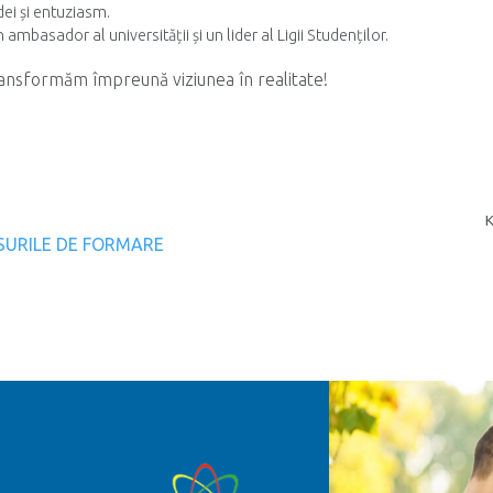
dei și entuziasm.
n ambasador al universității și un lider al Ligii Studenților.
ansformăm împreună viziunea în realitate!
gation
SURILE DE FORMARE