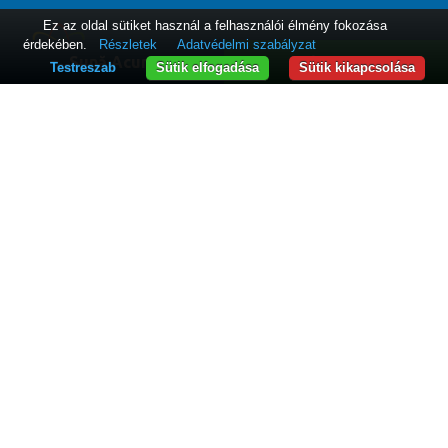
Ez az oldal sütiket használ a felhasználói élmény fokozása
érdekében.
Részletek
Adatvédelmi szabályzat
Sună Acum
WhatsApp
Testreszab
Sütik elfogadása
Sütik kikapcsolása