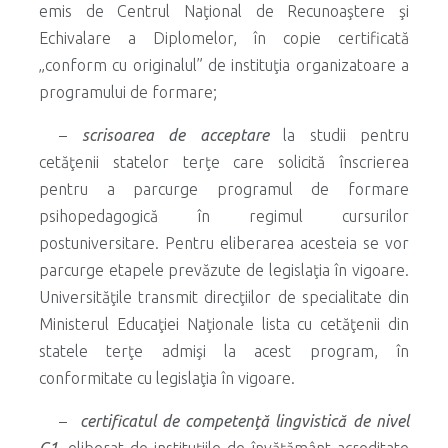
emis de Centrul Naţional de Recunoaştere şi
Echivalare a Diplomelor, în copie certificată
„conform cu originalul” de instituţia organizatoare a
programului de formare;
–
scrisoarea de acceptare
la studii pentru
cetăţenii statelor terţe care solicită înscrierea
pentru a parcurge programul de formare
psihopedagogică în regimul cursurilor
postuniversitare. Pentru eliberarea acesteia se vor
parcurge etapele prevăzute de legislaţia în vigoare.
Universităţile transmit direcţiilor de specialitate din
Ministerul Educaţiei Naţionale lista cu cetăţenii din
statele terţe admişi la acest program, în
conformitate cu legislaţia în vigoare.
–
certificatul de competenţă lingvistică de nivel
C1
, eliberat de instituţiile de învăţământ acreditate