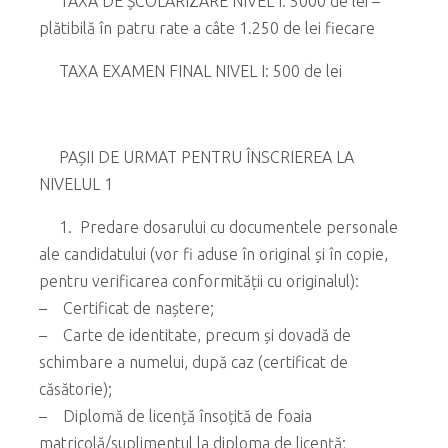
TAXA DE ȘCOLARIZARE NIVEL I: 5000 de lei –
plătibilă în patru rate a câte 1.250 de lei fiecare
TAXA EXAMEN FINAL NIVEL I: 500 de lei
PAȘII DE URMAT PENTRU ÎNSCRIEREA LA
NIVELUL 1
1. Predare dosarului cu documentele personale
ale candidatului (vor fi aduse în original și în copie,
pentru verificarea conformității cu originalul):
– Certificat de naștere;
– Carte de identitate, precum și dovadă de
schimbare a numelui, după caz (certificat de
căsătorie);
– Diplomă de licență însoțită de foaia
matricolă/suplimentul la diploma de licență;