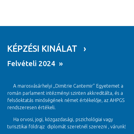
KÉPZÉSI KINÁLAT ›
Felvételi 2024 »
A marosvásárhelyi „Dimitrie Cantemir” Egyetemet a
román parlament intézményi szinten akkreditálta, és a
felsőoktatás minőségének német értékelője, az AHPGS
rendszeresen értékeli.
Ha orvosi, jogi, közgazdasági, pszichológiai vagy
turisztikai földrajz diplomát szeretnél szerezni , várunk!