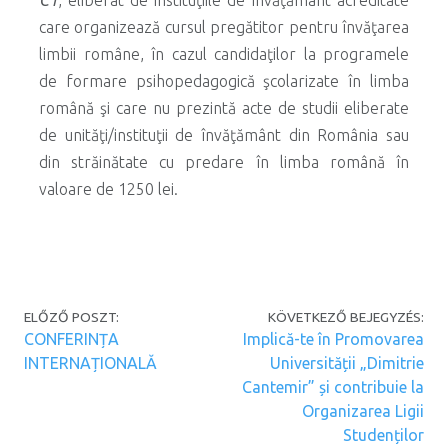
care organizează cursul pregătitor pentru învăţarea
limbii române, în cazul candidaţilor la programele
de formare psihopedagogică şcolarizate în limba
română şi care nu prezintă acte de studii eliberate
de unităţi/instituţii de învăţământ din România sau
din străinătate cu predare în limba română în
valoare de 1250 lei.
Post navigation
ELŐZŐ POSZT:
KÖVETKEZŐ BEJEGYZÉS:
CONFERINȚA
Implică-te în Promovarea
INTERNAȚIONALĂ
Universității „Dimitrie
Cantemir” și contribuie la
Organizarea Ligii
Studenților