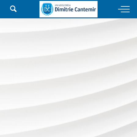

Main Navigation