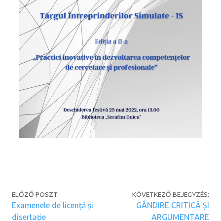
Post navigation
ELŐZŐ POSZT:
KÖVETKEZŐ BEJEGYZÉS:
Examenele de licență și
GÂNDIRE CRITICĂ ȘI
disertație
ARGUMENTARE