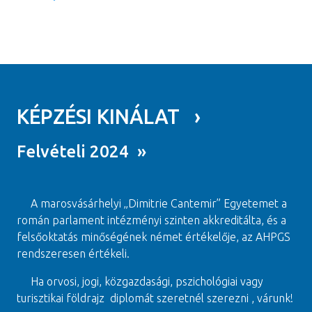
KÉPZÉSI KINÁLAT ›
Felvételi 2024 »
A marosvásárhelyi „Dimitrie Cantemir” Egyetemet a
román parlament intézményi szinten akkreditálta, és a
felsőoktatás minőségének német értékelője, az AHPGS
rendszeresen értékeli.
Ha orvosi, jogi, közgazdasági, pszichológiai vagy
turisztikai földrajz diplomát szeretnél szerezni , várunk!