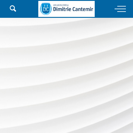

Main Navigation