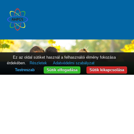
Ez az oldal sütiket használ a felhasználói élmény fokozása
érdekében.
Részletek
Adatvédelmi szabályzat
Sună Acum
WhatsApp
Testreszab
Sütik elfogadása
Sütik kikapcsolása