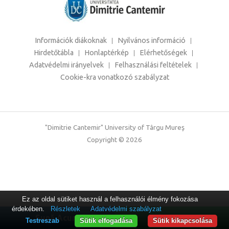
Információk diákoknak
Nyilvános információ
Hirdetőtábla
Honlaptérkép
Elérhetőségek
Adatvédelmi irányelvek
Felhasználási feltételek
Cookie-kra vonatkozó szabályzat
"Dimitrie Cantemir" University of Târgu Mureş
Copyright © 2026
Ez az oldal sütiket használ a felhasználói élmény fokozása
érdekében.
Részletek
Adatvédelmi szabályzat
Sună Acum
WhatsApp
Testreszab
Sütik elfogadása
Sütik kikapcsolása