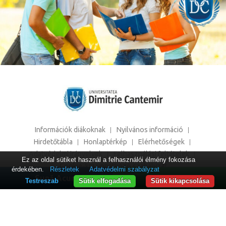
Információk diákoknak
Nyilvános információ
Hirdetőtábla
Honlaptérkép
Elérhetőségek
Adatvédelmi irányelvek
Felhasználási feltételek
Ez az oldal sütiket használ a felhasználói élmény fokozása
Cookie-kra vonatkozó szabályzat
érdekében.
Részletek
Adatvédelmi szabályzat
Sună Acum
WhatsApp
Testreszab
Sütik elfogadása
Sütik kikapcsolása
"Dimitrie Cantemir" University of Târgu Mureş