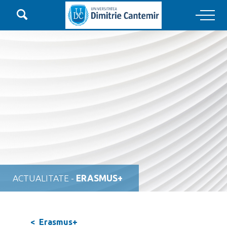

Main Navigation
ACTUALITATE -
ERASMUS+
< Erasmus+