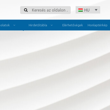
Search
HU
olatok
Hirdetőtábla
Elérhetőségek
Honlaptérkép