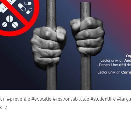
uri #preventie #educatie #responsabilitate #studentlife #targ
zare