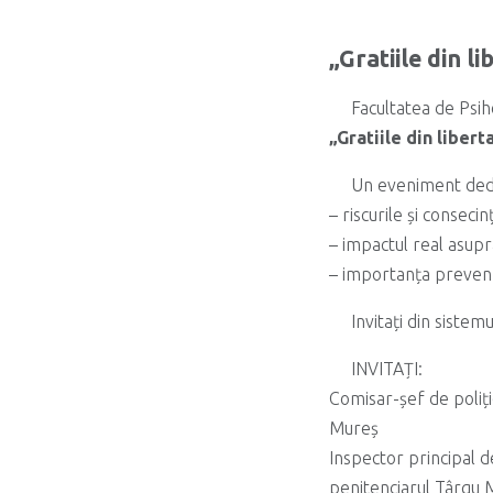
„Gratiile din li
Facultatea de Psih
„Gratiile din libert
Un eveniment dedica
– riscurile și conseci
– impactul real asupra
– importanța prevenți
Invitați din sistem
INVITAȚI:
Comisar-șef de poliț
Mureș
Inspector principal d
penitenciarul Târgu 