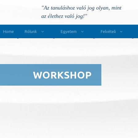
"Az tanuláshoz való jog olyan, mint
az élethez való jog!"
Main Navigation
Home
Rólunk
Egyetem
Felvételi
WORKSHOP