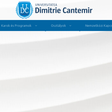
Karok és Programok
Osztályok
Nemzetközi Kapcs