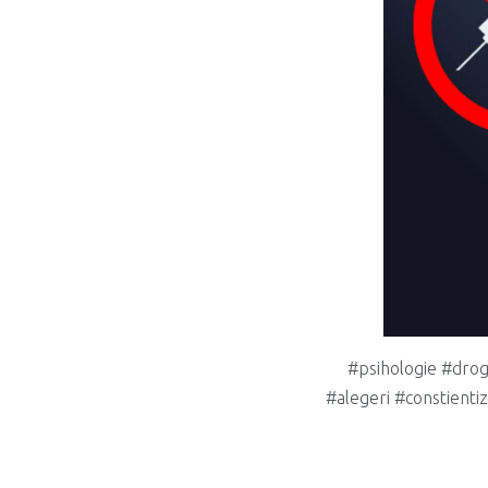
#psihologie #drog
#alegeri #constienti