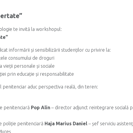
bertate”
ologie te invită la workshopul:
ate”
t informării și sensibilizării studenților cu privire la:
nțele consumului de droguri
 vieții personale și sociale
ei prin educație și responsabilitate
ul penitenciar aduc perspectiva reală, din teren:
ie penitenciară
Pop Alin
– director adjunct reintegrare socială p
e poliție penitenciară
Haja Marius Daniel
– șef serviciu asisten
Mureș