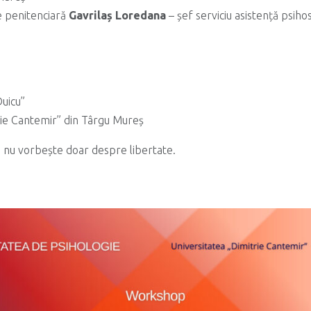
e penitenciară
Gavrilaș Loredana
– șef serviciu asistență psiho
Duicu”
rie Cantemir” din Târgu Mureș
nu vorbește doar despre libertate.