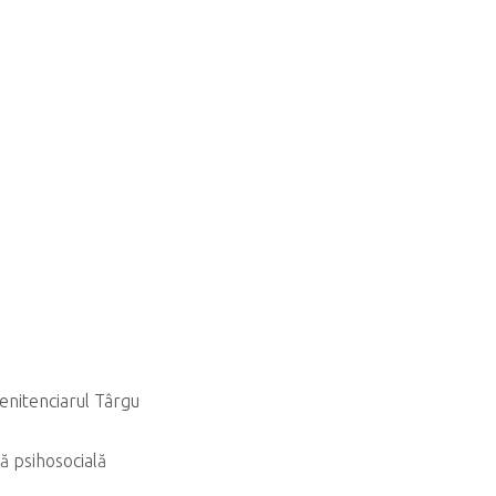
enitenciarul Târgu
ță psihosocială