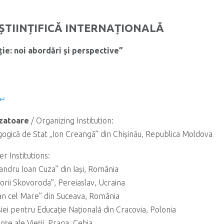
ȘTIINȚIFICĂ INTERNAȚIONALĂ
ție: noi abordări și perspective”
 ↵
izatoare
/ Organizing Institution:
gogică de Stat „Ion Creangă” din Chișinău, Republica Moldova
r Institutions:
xandru Ioan Cuza” din Iași, România
orii Skovoroda”, Pereiaslav, Ucraina
fan cel Mare” din Suceava, România
iei pentru Educație Națională din Cracovia, Polonia
ințe ale Vieții, Praga, Cehia