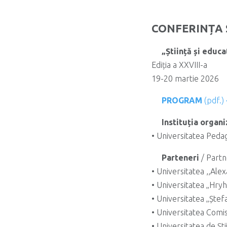
CONFERINȚA 
„Știință și educa
Ediția a XXVIII-a
19-20 martie 2026
PROGRAM
(pdf.)
Instituția organ
• Universitatea Peda
Parteneri
/ Partne
• Universitatea ,,Ale
• Universitatea „Hryh
• Universitatea „Ște
• Universitatea Comis
• Universitatea de Ști