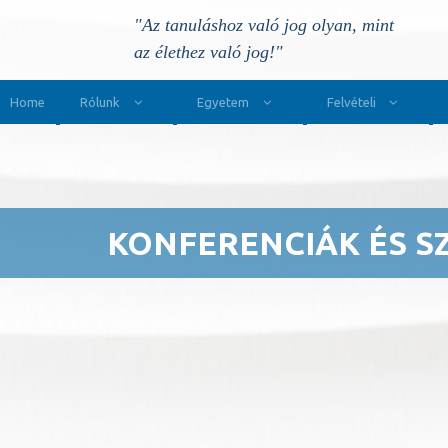
"Az tanuláshoz való jog olyan, mint
az élethez való jog!"
Main Navigation
Home
Rólunk
Egyetem
Felvételi
KONFERENCIÁK ÉS S