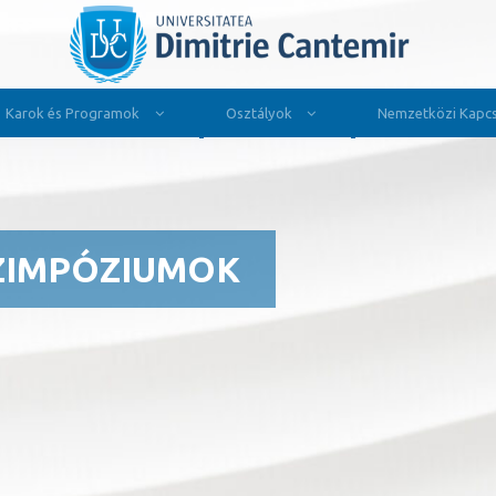
Karok és Programok
Osztályok
Nemzetközi Kapcs
ZIMPÓZIUMOK