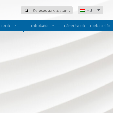
Search
HU
olatok
Hirdetőtábla
Elérhetőségek
Honlaptérkép