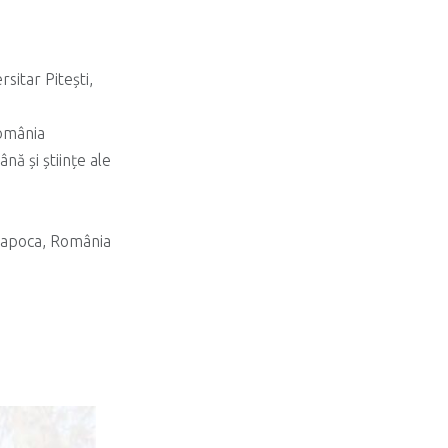
sitar Pitești,
România
nă și științe ale
-Napoca, România