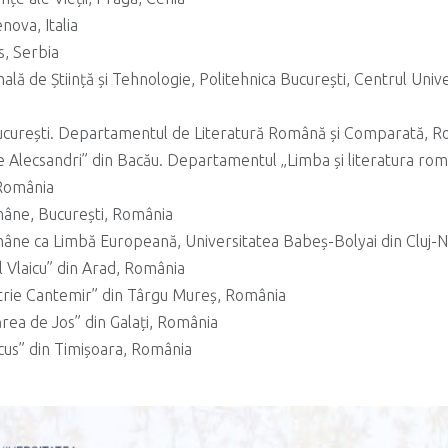
nova, Italia
s, Serbia
ală de Știință și Tehnologie, Politehnica București, Centrul Univer
București. Departamentul de Literatură Română și Comparată, 
le Alecsandri” din Bacău. Departamentul „Limba și literatura româ
 România
omâne, București, România
Române ca Limbă Europeană, Universitatea Babeș-Bolyai din Cluj
l Vlaicu” din Arad, România
itrie Cantemir” din Târgu Mureș, România
rea de Jos” din Galați, România
scus” din Timișoara, România