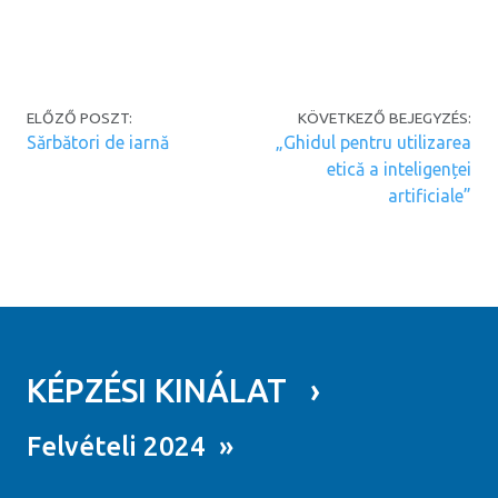
Post navigation
ELŐZŐ POSZT:
KÖVETKEZŐ BEJEGYZÉS:
Sărbători de iarnă
„Ghidul pentru utilizarea
etică a inteligenței
artificiale”
KÉPZÉSI KINÁLAT ›
Felvételi 2024 »