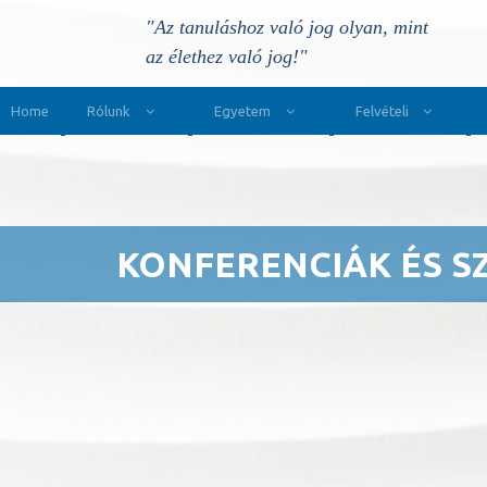
"Az tanuláshoz való jog olyan, mint
az élethez való jog!"
Main Navigation
Home
Rólunk
Egyetem
Felvételi
KONFERENCIÁK ÉS S