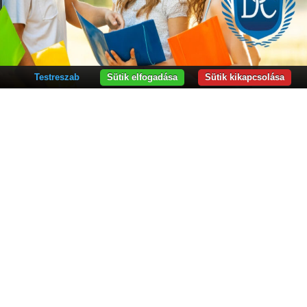
Testreszab
Sütik elfogadása
Sütik kikapcsolása
K ÉS PROGRAMOK
 Kar
ar
ságtudományi Kar
jz Kar
ológia Kar