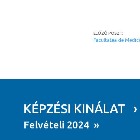
Post navi
ELŐZŐ POSZT:
Facultatea de Medic
KÉPZÉSI KINÁLAT ›
Felvételi 2024 »