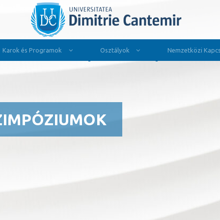
Karok és Programok
Osztályok
Nemzetközi Kapcs
ZIMPÓZIUMOK