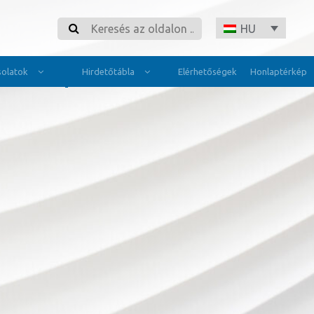
Search
HU
olatok
Hirdetőtábla
Elérhetőségek
Honlaptérkép