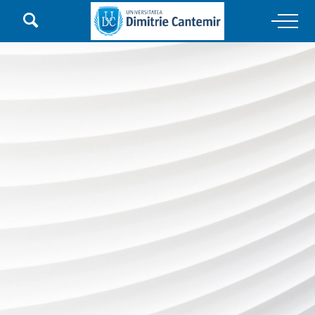

Main Navigation