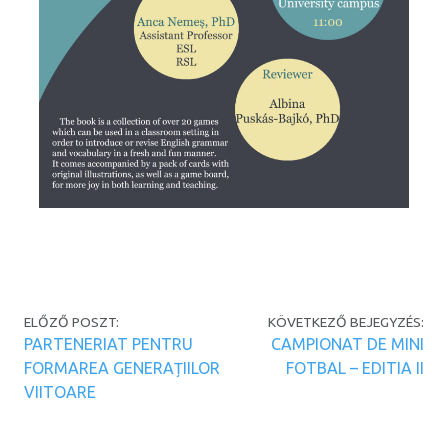
Post navigation
ELŐZŐ POSZT:
KÖVETKEZŐ BEJEGYZÉS:
PARTENERIAT PENTRU
CAMPIONAT DE MINI
FORMAREA GENERAȚIILOR
FOTBAL – EDITIA II
VIITOARE