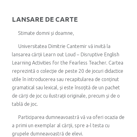
LANSARE DE CARTE
Stimate domni și doamne,
Universitatea Dimitrie Cantemir vă invită la
lansarea cărții Learn out Loud – Disruptive English
Learning Activities for the Fearless Teacher. Cartea
reprezintă o colecție de peste 20 de jocuri didactice
utile în introducerea sau recapitularea de conținut
gramatical sau lexical, și este însoțită de un pachet
de cărți de joc cu ilustrații originale, precum și de o
tablă de joc.
Participarea dumneavoastră vă va oferi ocazia de
a primi un exemplar al cărții, spre a-l testa cu
grupele dumneavoastră de elevi.