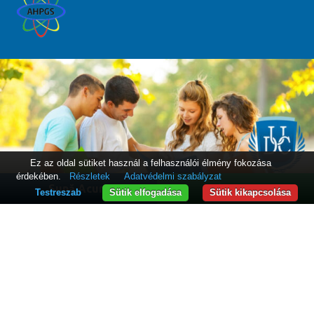
Ez az oldal sütiket használ a felhasználói élmény fokozása
érdekében.
Részletek
Adatvédelmi szabályzat
Sună Acum
WhatsApp
Testreszab
Sütik elfogadása
Sütik kikapcsolása