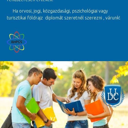
Ha orvosi, jogi, közgazdasági, pszichológiai vagy
turisztikai földrajz diplomát szeretnél szerezni , várunk!