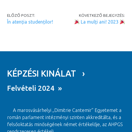
Post navigation
ELŐZŐ POSZT:
KÖVETKEZŐ BEJEGYZÉS:
În atenția studenților!
La mulți ani! 2023
KÉPZÉSI KINÁLAT ›
Felvételi 2024 »
A marosvásárhelyi „Dimitrie Cantemir” Egyetemet a
román parlament intézményi szinten akkreditálta, és a
felsőoktatás minőségének német értékelője, az AHPGS
rendszeresen értékeli.