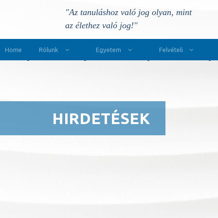
"Az tanuláshoz való jog olyan, mint
az élethez való jog!"
Main Navigation
Home
Rólunk
Egyetem
Felvételi
HIRDETÉSEK