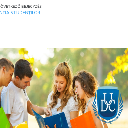
KÖVETKEZŐ BEJEGYZÉS:
NȚIA STUDENȚILOR !