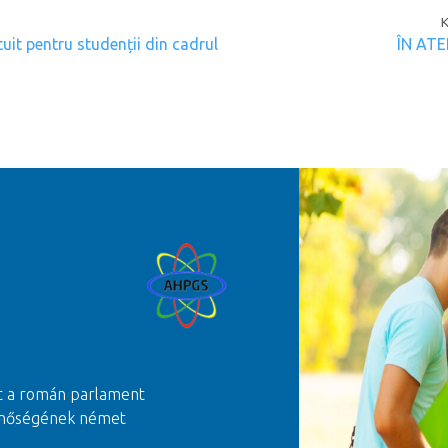
gation
uit pentru studenții din cadrul
ÎN ATE
t a román parlament
 minőségének német