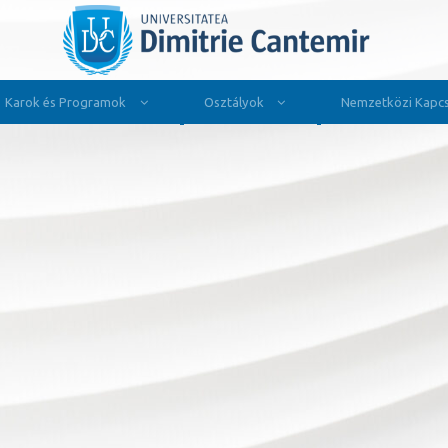
Karok és Programok
Osztályok
Nemzetközi Kapcs