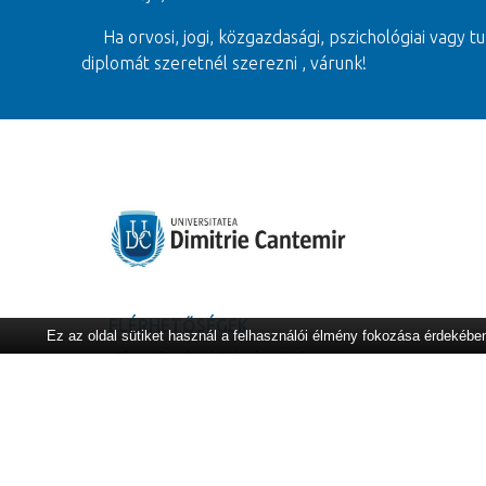
Ha orvosi, jogi, közgazdasági, pszichológiai vagy tu
diplomát szeretnél szerezni , várunk!
ELÉRHETŐSÉGEK
Ez az oldal sütiket használ a felhasználói élmény fokozása érdekébe
Cim:
Bodoni Sándor 3-5
00
00
Nyitvatartás:
08
– 14
Egyetemi titkárság:
+40-365-401.125
Operativ iroda:
+40-365-401.127
+40-365-401.128