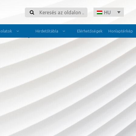
Search
HU
olatok
Hirdetőtábla
Elérhetőségek
Honlaptérkép