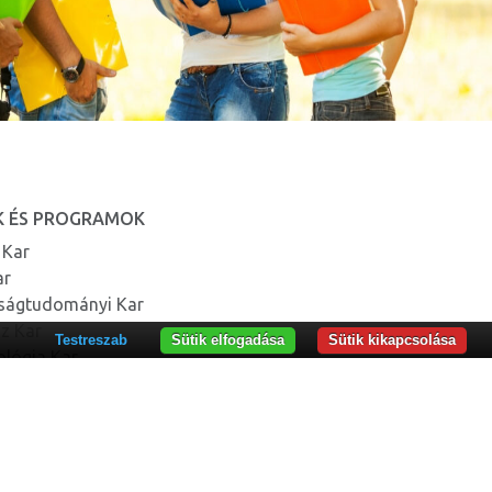
K ÉS PROGRAMOK
 Kar
ar
ságtudományi Kar
jz Kar
Testreszab
Sütik elfogadása
Sütik kikapcsolása
ológia Kar
ÁLYOK
rképző Intézet – DPPD
képzési és posztgraduális tanulmányi intézet