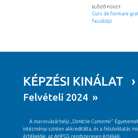
Post navi
ELŐZŐ POSZT:
Curs de formare grat
facultății
KÉPZÉSI KINÁLAT ›
Felvételi 2024 »
A marosvásárhelyi „Dimitrie Cantemir” Egyeteme
intézményi szinten akkreditálta, és a felsőoktatás
értékelője, az AHPGS rendszeresen értékeli.