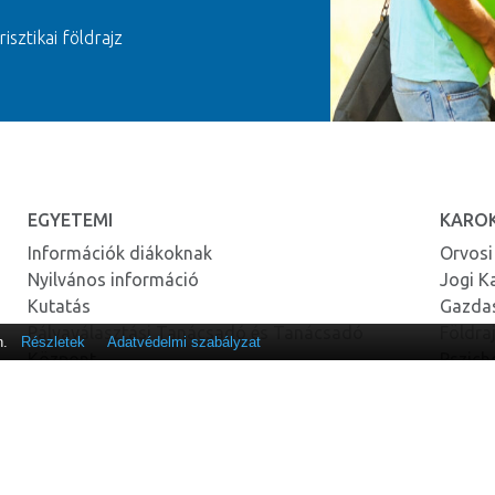
risztikai földrajz
EGYETEMI
KARO
Információk diákoknak
Orvosi
Nyilvános információ
Jogi K
Kutatás
Gazda
Pályaválasztási Tanácsadó és Tanácsadó
Földra
n.
Részletek
Adatvédelmi szabályzat
Központ
Pszich
Könyvtár
Bentlakás
OSZT
Sportbázis
♦ Taná
♦ Szak