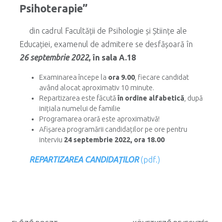
Psihoterapie”
din cadrul Facultății de Psihologie și Științe ale
Educației, examenul de admitere se desfășoară în
26 septembrie 2022
, în sala A.18
Examinarea începe la
ora 9.00
, fiecare candidat
având alocat aproximativ 10 minute.
Repartizarea este făcută
în ordine alfabetică
, după
inițiala numelui de familie
Programarea orară este aproximativă!
Afișarea programării candidaților pe ore pentru
interviu
24 septembrie 2022, ora 18.00
REPARTIZAREA CANDIDAȚILOR
(pdf.)
Post navigation