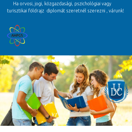
Ha orvosi, jogi, közgazdasági, pszichológiai vagy
turisztikai földrajz diplomát szeretnél szerezni , várunk!