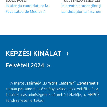
ELŐZŐ POSZT:
KÖVETKEZŐ BEJEGYZÉS:
În atenția candidaților la
În atenția studenților și
Facultatea de Medicină
candidaților la înscrieri
KÉPZÉSI KINÁLAT ›
Felvételi 2024 »
A marosvásárhelyi „Dimitrie Cantemir” Egyetemet a
román parlament intézményi szinten akkreditálta, és a
felsőoktatás minőségének német értékelője, az AHPGS
rendszeresen értékeli.