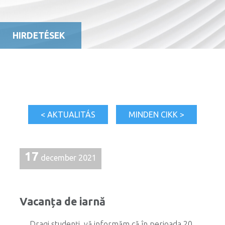
HIRDETÉSEK
< AKTUALITÁS
MINDEN CIKK >
17
december 2021
Vacanța de iarnă
Dragi studenți, vă informăm că în perioada 20