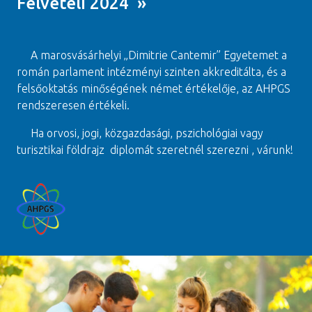
Felvételi 2024 »
A marosvásárhelyi „Dimitrie Cantemir” Egyetemet a
román parlament intézményi szinten akkreditálta, és a
felsőoktatás minőségének német értékelője, az AHPGS
rendszeresen értékeli.
Ha orvosi, jogi, közgazdasági, pszichológiai vagy
turisztikai földrajz diplomát szeretnél szerezni , várunk!