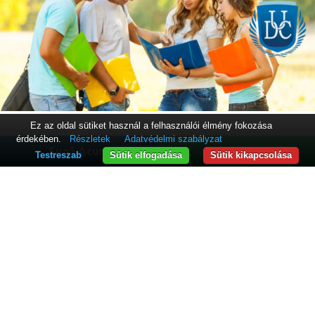
Ez az oldal sütiket használ a felhasználói élmény fokozása
érdekében.
Részletek
Adatvédelmi szabályzat
Sună Acum
WhatsApp
Testreszab
Sütik elfogadása
Sütik kikapcsolása
Információk diákoknak
Nyilvános információ
Hirdetőtábla
Honlaptérkép
Elérhetőségek
Adatvédelmi irányelvek
Felhasználási feltételek
Cookie-kra vonatkozó szabályzat