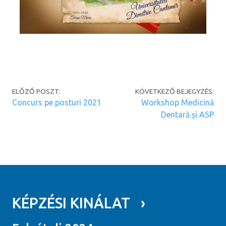
Post navigation
ELŐZŐ POSZT:
KÖVETKEZŐ BEJEGYZÉS:
Concurs pe posturi 2021
Workshop Medicină
Dentară și ASP
KÉPZÉSI KINÁLAT ›