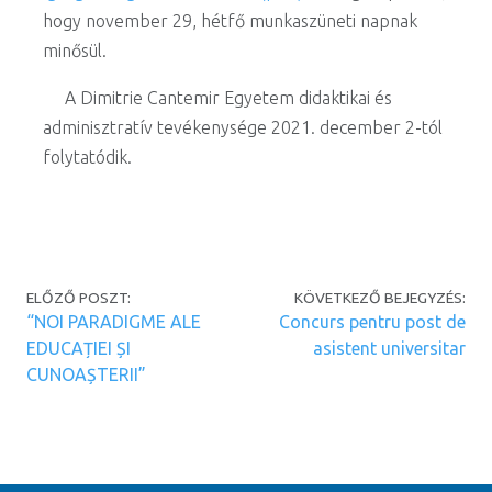
hogy november 29, hétfő munkaszüneti napnak
minősül.
A Dimitrie Cantemir Egyetem didaktikai és
adminisztratív tevékenysége 2021. december 2-tól
folytatódik.
Post navigation
ELŐZŐ POSZT:
KÖVETKEZŐ BEJEGYZÉS:
“NOI PARADIGME ALE
Concurs pentru post de
EDUCAȚIEI ȘI
asistent universitar
CUNOAȘTERII”