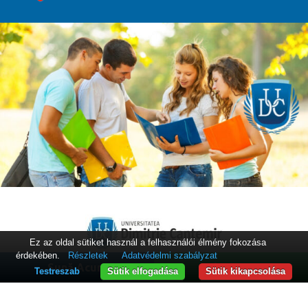
Ez az oldal sütiket használ a felhasználói élmény fokozása
érdekében.
Részletek
Adatvédelmi szabályzat
Sună Acum
WhatsApp
Testreszab
Sütik elfogadása
Sütik kikapcsolása
Információk diákoknak
Nyilvános információ
Hirdetőtábla
Honlaptérkép
Elérhetőségek
Adatvédelmi irányelvek
Felhasználási feltételek