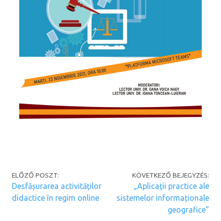
Post navigation
ELŐZŐ POSZT:
KÖVETKEZŐ BEJEGYZÉS:
Desfășurarea activităților
„Aplicații practice ale
didactice în regim online
sistemelor informaționale
geografice”