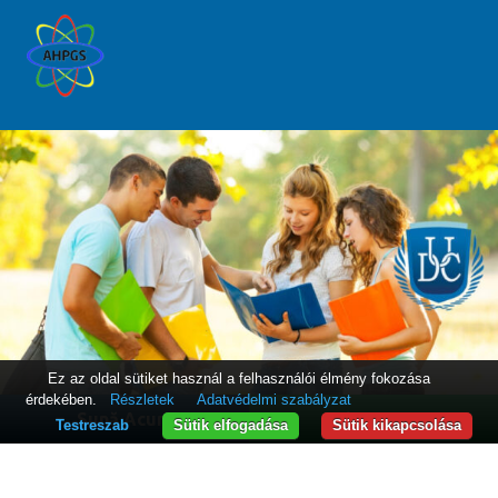
Ez az oldal sütiket használ a felhasználói élmény fokozása
érdekében.
Részletek
Adatvédelmi szabályzat
Sună Acum
WhatsApp
Testreszab
Sütik elfogadása
Sütik kikapcsolása