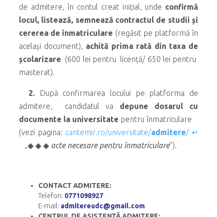
de admitere, în contul creat inițial, unde
confirmă
locul, listează, semnează contractul de studii și
cererea de înmatriculare
(regăsit pe platformă în
același document),
achită prima rată din taxa de
școlarizare
(600 lei pentru licență/ 650 lei pentru
masterat).
2.
După confirmarea locului pe platforma de
admitere, candidatul va
depune dosarul cu
documente la universitate
pentru înmatriculare
(vezi pagina:
cantemir.ro/universitate/
admitere
/ ↵
„◆ ◆ ◆
acte necesare pentru înmatriculare
”).
CONTACT
ADMITERE:
Telefon:
0771098927
E-mail:
admitereudc@gmail.com
CENTRUL DE ASISTENȚĂ ADMITERE: