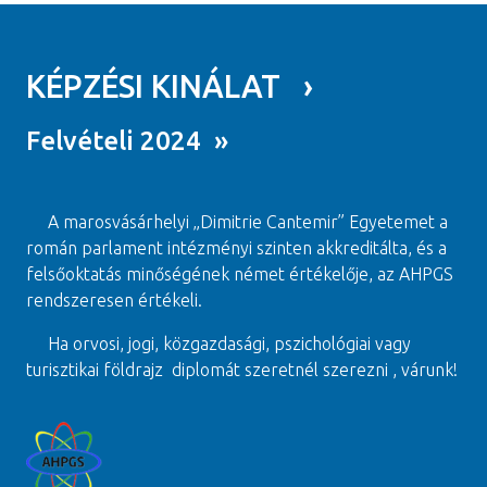
KÉPZÉSI KINÁLAT ›
Felvételi 2024 »
A marosvásárhelyi „Dimitrie Cantemir” Egyetemet a
román parlament intézményi szinten akkreditálta, és a
felsőoktatás minőségének német értékelője, az AHPGS
rendszeresen értékeli.
Ha orvosi, jogi, közgazdasági, pszichológiai vagy
turisztikai földrajz diplomát szeretnél szerezni , várunk!