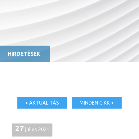
HIRDETÉSEK
< AKTUALITÁS
MINDEN CIKK >
27
július 2021