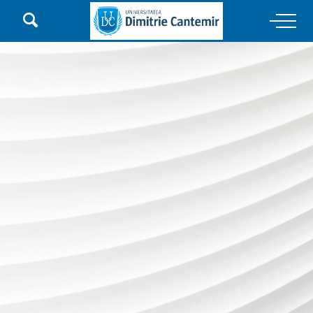

Main Navigation