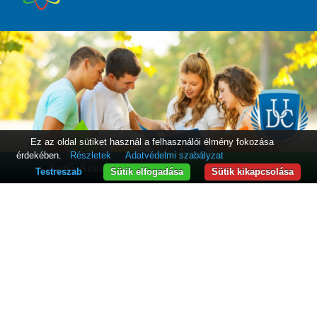
Ez az oldal sütiket használ a felhasználói élmény fokozása
érdekében.
Részletek
Adatvédelmi szabályzat
Sună Acum
WhatsApp
Testreszab
Sütik elfogadása
Sütik kikapcsolása
Információk diákoknak
Nyilvános információ
Hirdetőtábla
Honlaptérkép
Elérhetőségek