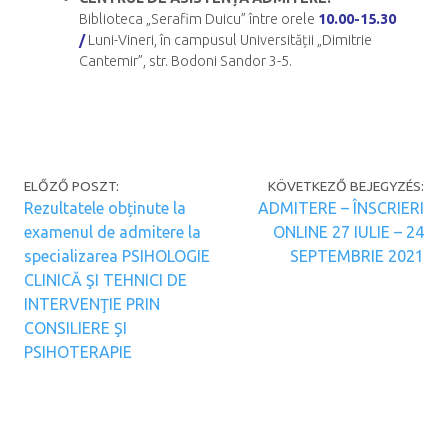
Biblioteca „Serafim Duicu” între orele
10.00-15.30
/
Luni-Vineri, în campusul Universității „Dimitrie
Cantemir”, str. Bodoni Sandor 3-5.
Post navigation
ELŐZŐ POSZT:
KÖVETKEZŐ BEJEGYZÉS:
Rezultatele obținute la
ADMITERE – ÎNSCRIERI
examenul de admitere la
ONLINE 27 IULIE – 24
specializarea PSIHOLOGIE
SEPTEMBRIE 2021
CLINICĂ ŞI TEHNICI DE
INTERVENŢIE PRIN
CONSILIERE ŞI
PSIHOTERAPIE