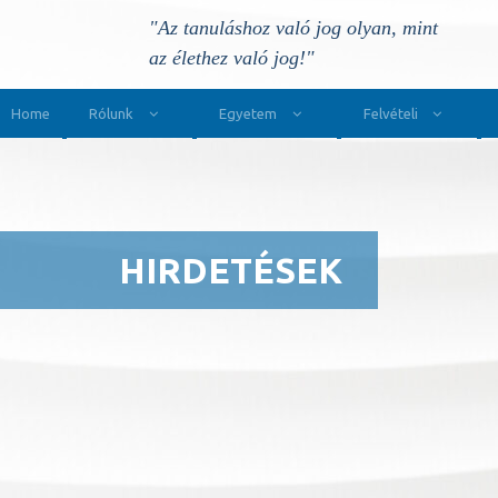
"Az tanuláshoz való jog olyan, mint
az élethez való jog!"
Main Navigation
Home
Rólunk
Egyetem
Felvételi
HIRDETÉSEK