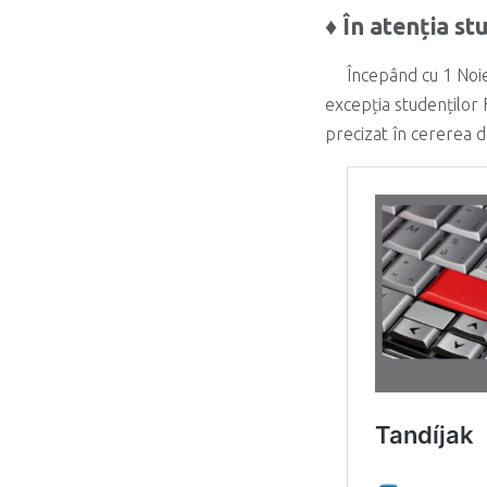
♦ În atenția st
Începând cu 1 Noie
excepția studenților F
precizat în cererea d