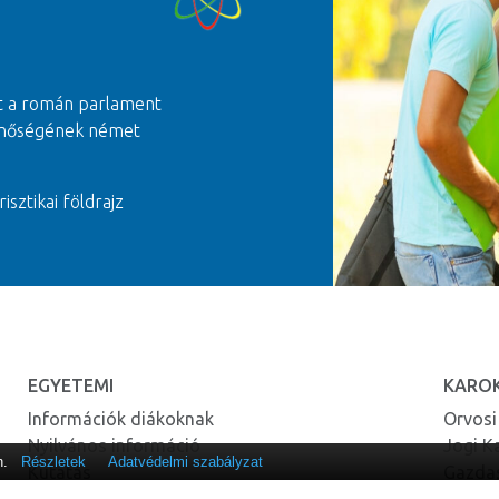
t a román parlament
 minőségének német
risztikai földrajz
EGYETEMI
KARO
Információk diákoknak
Orvosi
Nyilvános információ
Jogi K
n.
Részletek
Adatvédelmi szabályzat
Kutatás
Gazda