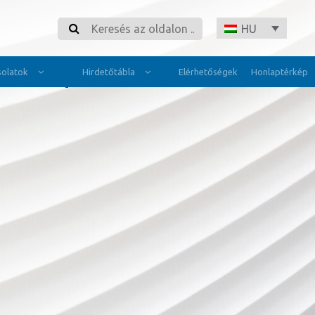
Search
HU
olatok
Hirdetőtábla
Elérhetőségek
Honlaptérkép