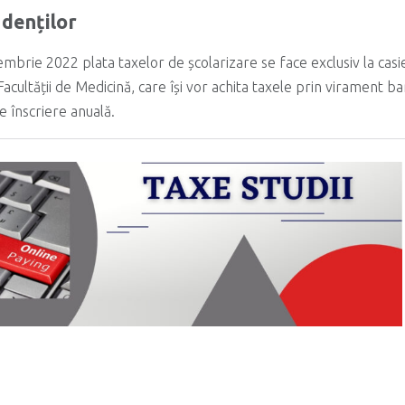
udenților
mbrie 2022 plata taxelor de școlarizare se face exclusiv la casier
acultății de Medicină, care își vor achita taxele prin virament ba
e înscriere anuală.