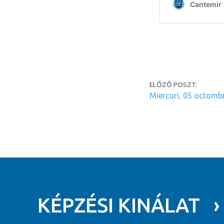
Post navi
ELŐZŐ POSZT:
Miercuri, 05 octomb
KÉPZÉSI KINÁLAT ›