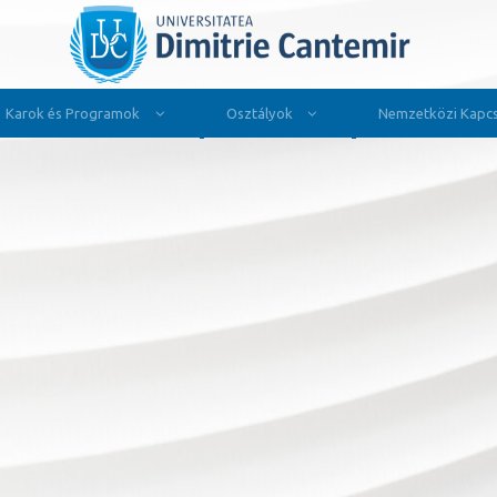
Karok és Programok
Osztályok
Nemzetközi Kapcs