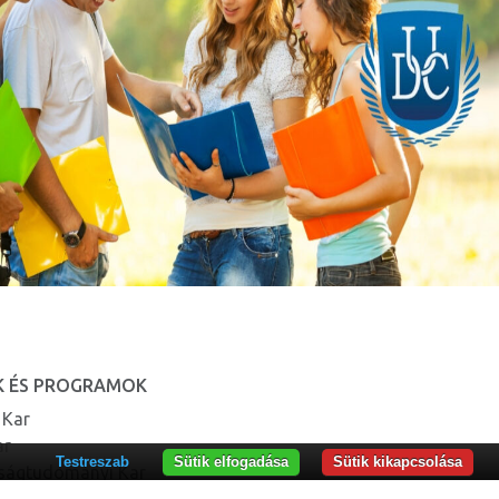
K ÉS PROGRAMOK
 Kar
ar
Testreszab
Sütik elfogadása
Sütik kikapcsolása
ságtudományi Kar